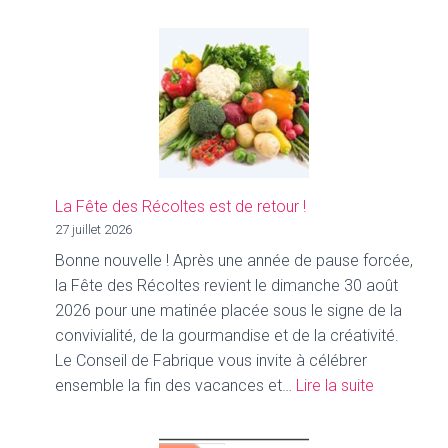
Une
veillée
de
prière
mariale
à
la
chapelle
de
La Fête des Récoltes est de retour !
Ricrang
27 juillet 2026
Bonne nouvelle ! Après une année de pause forcée,
la Fête des Récoltes revient le dimanche 30 août
2026 pour une matinée placée sous le signe de la
convivialité, de la gourmandise et de la créativité.
Le Conseil de Fabrique vous invite à célébrer
:
ensemble la fin des vacances et…
Lire la suite
La
Fête