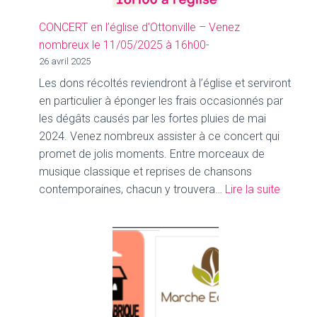
CONCERT en l’église d’Ottonville – Venez
nombreux le 11/05/2025 à 16h00-
26 avril 2025
Les dons récoltés reviendront à l’église et serviront
en particulier à éponger les frais occasionnés par
les dégâts causés par les fortes pluies de mai
2024. Venez nombreux assister à ce concert qui
promet de jolis moments. Entre morceaux de
musique classique et reprises de chansons
:
contemporaines, chacun y trouvera…
Lire la suite
CONCE
en
l’église
d’Ottonv
–
Venez
nombr