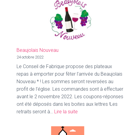
de
la
« Kappelfescht »,
une
tradition
enracinée
Beaujolais Nouveau
24 octobre 2022
Le Conseil de Fabrique propose des plateaux
repas à emporter pour fêter l’arrivée du Beaujolais
Nouveau * ! Les sommes seront reversées au
profit de l’église. Les commandes sont à effectuer
avant le 2 novembre 2022. Les coupons-réponses
ont été déposés dans les boites aux lettres !Les
:
retraits seront à…
Lire la suite
Beaujolais
Nouveau