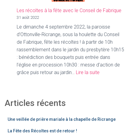
dimanche
4
Les récoltes à la fête avec le Conseil de Fabrique
septembre
31 août 2022
2022
Le dimanche 4 septembre 2022, la paroisse
d’Ottonville-Ricrange, sous la houlette du Conseil
de Fabrique, fête les récoltes ! à partir de 10h
rassemblement dans le jardin du presbytère 10h15
: bénédiction des bouquets puis entrée dans
l’église en procession 10h30 : messe d’action de
:
grâce puis retour au jardin…
Lire la suite
Les
récoltes
à
Articles récents
la
fête
avec
Une veillée de prière mariale à la chapelle de Ricrange
le
La Fête des Récoltes est de retour !
Conseil