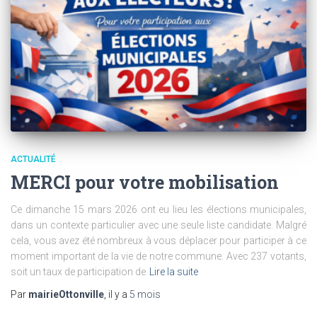
ACTUALITÉ
MERCI pour votre mobilisation
Ce dimanche 15 mars 2026 ont eu lieu les élections municipales,
dans un contexte particulier avec une seule liste candidate. Malgré
cela, vous avez été nombreux à vous déplacer pour participer à ce
moment important de la vie de notre commune. Avec 237 votants,
soit un taux de participation de
Lire la suite
Par
mairieOttonville
, il y a
5 mois