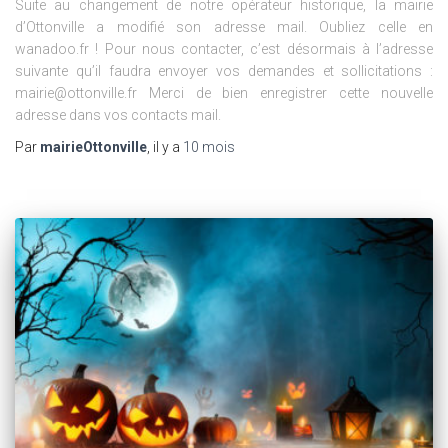
Suite au changement de notre opérateur historique, la mairie
d’Ottonville a modifié son adresse mail. Oubliez celle en
wanadoo.fr ! Pour nous contacter, c’est désormais à l’adresse
suivante qu’il faudra envoyer vos demandes et sollicitations :
mairie@ottonville.fr Merci de bien enregistrer cette nouvelle
adresse dans vos contacts mail.
Par
mairieOttonville
, il y a
10 mois