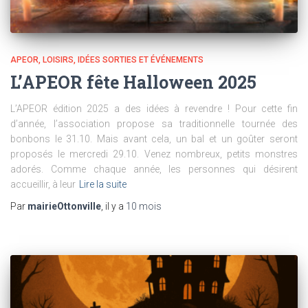
APEOR
LOISIRS, IDÉES SORTIES ET ÉVÉNEMENTS
L’APEOR fête Halloween 2025
L’APEOR édition 2025 a des idées à revendre ! Pour cette fin
d’année, l’association propose sa traditionnelle tournée des
bonbons le 31.10. Mais avant cela, un bal et un goûter seront
proposés le mercredi 29.10. Venez nombreux, petits monstres
adorés. Comme chaque année, les personnes qui désirent
accueillir, à leur
Lire la suite
Par
mairieOttonville
, il y a
10 mois