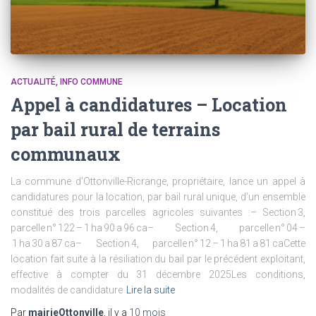
ACTUALITÉ
INFO COMMUNE
Appel à candidatures – Location
par bail rural de terrains
communaux
La commune d’Ottonville-Ricrange, propriétaire, lance un appel à
candidatures pour la location, par bail rural unique, d’un ensemble
constitué des trois parcelles agricoles suivantes :– Section 3,
parcelle n° 122 – 1 ha 90 a 96 ca– Section 4, parcelle n° 04 –
1 ha 30 a 87 ca– Section 4, parcelle n° 12 – 1 ha 81 a 81 caCette
location fait suite à la résiliation du bail par le précédent exploitant,
effective à compter du 31 décembre 2025Les conditions,
modalités de candidature
Lire la suite
Par
mairieOttonville
, il y a
10 mois