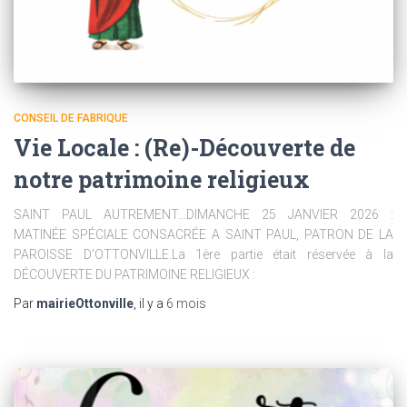
CONSEIL DE FABRIQUE
Vie Locale : (Re)-Découverte de
notre patrimoine religieux
SAINT PAUL AUTREMENT…DIMANCHE 25 JANVIER 2026 :
MATINÉE SPÉCIALE CONSACRÉE A SAINT PAUL, PATRON DE LA
PAROISSE D’OTTONVILLE.La 1ère partie était réservée à la
DÉCOUVERTE DU PATRIMOINE RELIGIEUX :
Par
mairieOttonville
, il y a
6 mois