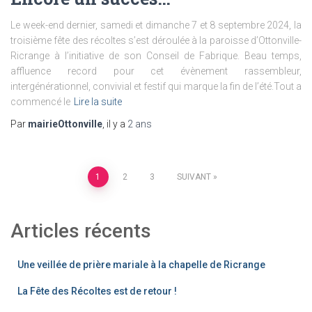
Le week-end dernier, samedi et dimanche 7 et 8 septembre 2024, la
troisième fête des récoltes s’est déroulée à la paroisse d’Ottonville-
Ricrange à l’initiative de son Conseil de Fabrique. Beau temps,
affluence record pour cet évènement rassembleur,
intergénérationnel, convivial et festif qui marque la fin de l’été.Tout a
commencé le
Lire la suite
Par
mairieOttonville
, il y a
2 ans
Pagination
1
2
3
SUIVANT
des
Articles récents
publications
Une veillée de prière mariale à la chapelle de Ricrange
La Fête des Récoltes est de retour !