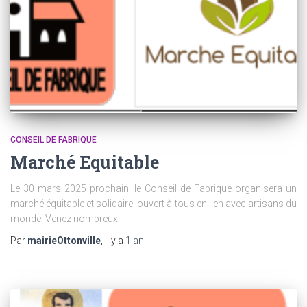
CONSEIL DE FABRIQUE
Marché Equitable
Le 30 mars 2025 prochain, le Conseil de Fabrique organisera un
marché équitable et solidaire, ouvert à tous en lien avec artisans du
monde. Venez nombreux !
Par
mairieOttonville
, il y a
1 an