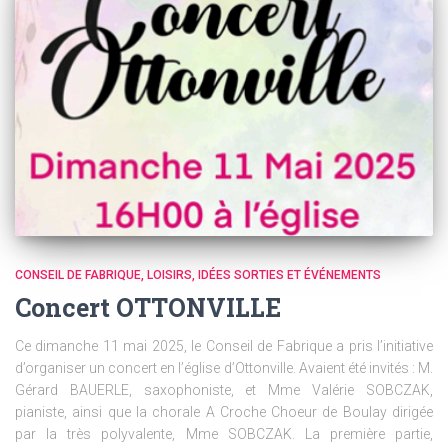
CONSEIL DE FABRIQUE
LOISIRS, IDÉES SORTIES ET ÉVÉNEMENTS
Concert OTTONVILLE
Ce dimanche 11 mai 2025, le Conseil de Fabrique a pris l’initiative
d’organiser un concert en l’église d’Ottonville. Avaient été invités : M.
Gérard BAUERLE, saxophoniste, et Mme Valérie SOBCZAK,
pianiste, ainsi que la chorale A Croche Choeur de Boulay dirigée
par la très polyvalente, Mme SOBCZAK. La première partie,