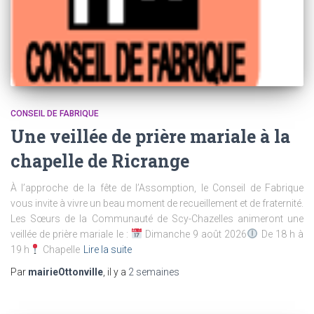
CONSEIL DE FABRIQUE
Une veillée de prière mariale à la
chapelle de Ricrange
À l’approche de la fête de l’Assomption, le Conseil de Fabrique
vous invite à vivre un beau moment de recueillement et de fraternité.
Les Sœurs de la Communauté de Scy-Chazelles animeront une
veillée de prière mariale le :
Dimanche 9 août 2026
De 18 h à
19 h
Chapelle
Lire la suite
Par
mairieOttonville
, il y a
2 semaines