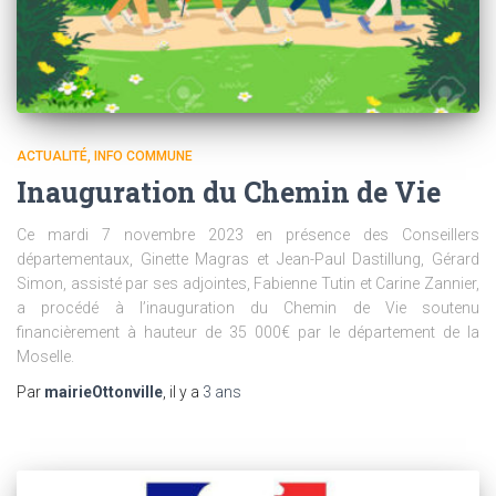
ACTUALITÉ
INFO COMMUNE
Inauguration du Chemin de Vie
Ce mardi 7 novembre 2023 en présence des Conseillers
départementaux, Ginette Magras et Jean-Paul Dastillung, Gérard
Simon, assisté par ses adjointes, Fabienne Tutin et Carine Zannier,
a procédé à l’inauguration du Chemin de Vie soutenu
financièrement à hauteur de 35 000€ par le département de la
Moselle.
Par
mairieOttonville
, il y a
3 ans