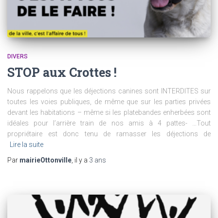
DIVERS
STOP aux Crottes !
Nous rappelons que les déjections canines sont INTERDITES sur
toutes les voies publiques, de même que sur les parties privées
devant les habitations – même si les platebandes enherbées sont
idéales pour l’arrière train de nos amis à 4 pattes- …Tout
propriétaire est donc tenu de ramasser les déjections de
Lire la suite
Par
mairieOttonville
, il y a
3 ans