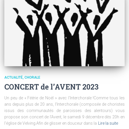
ACTUALITÉ
CHORALE
CONCERT de l’AVENT 2023
Un peu de « Féérie de Noël » avec l’Interchorale !Comme tous les
ans depuis plus de 20 ans, l’Interchorale (composée de choristes
issus des communautés de paroisses des alentours) vous
propose son concert de l’Avent, le samedi 9 décembre dès 20h en
l’église de Velving.Afin de glisser en douceur dans la
Lire la suite