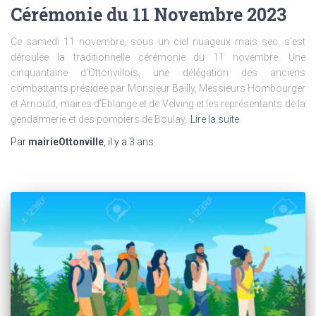
Cérémonie du 11 Novembre 2023
Ce samedi 11 novembre, sous un ciel nuageux mais sec, s’est
déroulée la traditionnelle cérémonie du 11 novembre. Une
cinquantaine d’Ottonvillois, une délégation des anciens
combattants présidée par Monsieur Bailly, Messieurs Hombourger
et Arnould, maires d’Eblange et de Velving et les représentants de la
gendarmerie et des pompiers de Boulay,
Lire la suite
Par
mairieOttonville
, il y a
3 ans