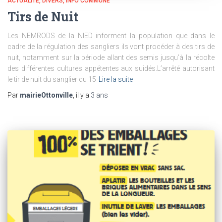
ACTUALITÉ
DIVERS
INFO COMMUNE
Tirs de Nuit
Les NEMRODS de la NIED informent la population que dans le
cadre de la régulation des sangliers ils vont procéder à des tirs de
nuit, notamment sur la période allant des semis jusqu’à la récolte
des différentes cultures appétentes aux suidés.L’arrêté autorisant
le tir de nuit du sanglier du 15
Lire la suite
Par
mairieOttonville
, il y a
3 ans