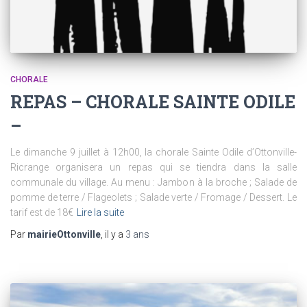
CHORALE
REPAS – CHORALE SAINTE ODILE
–
Le dimanche 9 juillet à 12h00, la chorale Sainte Odile d’Ottonville-
Ricrange organisera un repas qui se tiendra dans la salle
communale du village. Au menu : Jambon à la broche ; Salade de
pomme de terre / Flageolets ; Salade verte / Fromage / Dessert. Le
tarif est de 18€
Lire la suite
Par
mairieOttonville
, il y a
3 ans