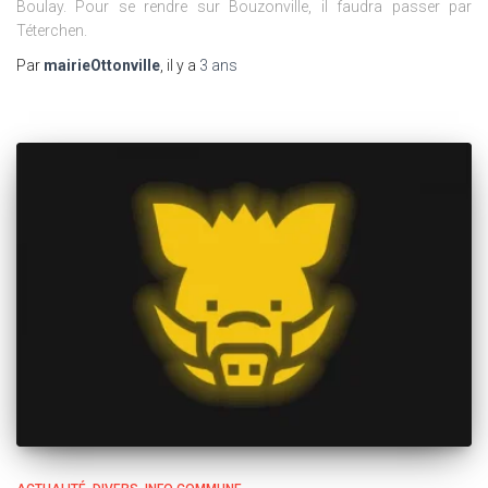
Boulay. Pour se rendre sur Bouzonville, il faudra passer par
Téterchen.
Par
mairieOttonville
, il y a
3 ans