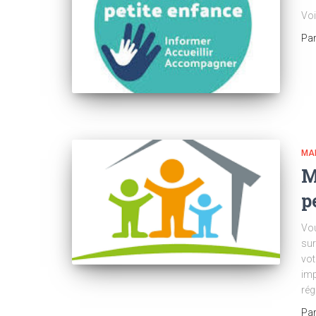
Voi
Pa
MAI
M
p
Vo
sur
vot
imp
rég
Pa