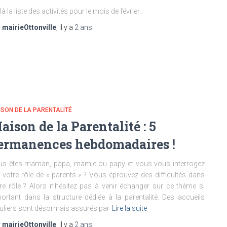
là la liste des activités pour le mois de février :
r
mairieOttonville
, il y a
2 ans
SON DE LA PARENTALITÉ
aison de la Parentalité : 5
ermanences hebdomadaires !
us êtes maman, papa, mamie ou papy et vous vous interrogez
 votre rôle de « parents » ? Vous éprouvez des difficultés dans
re rôle ? Alors n’hésitez pas à venir échanger sur ce thème si
ortant dans la structure dédiée à la parentalité. Des accueils
uliers sont désormais assurés par
Lire la suite
r
mairieOttonville
, il y a
2 ans