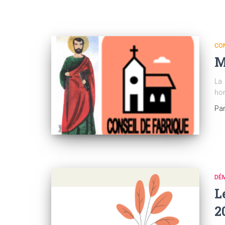
CON
M
La 
hon
Pa
DÉ
L
2