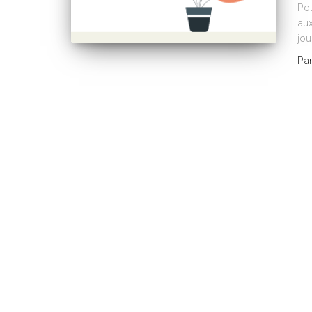
Pou
aux
jou
Pa