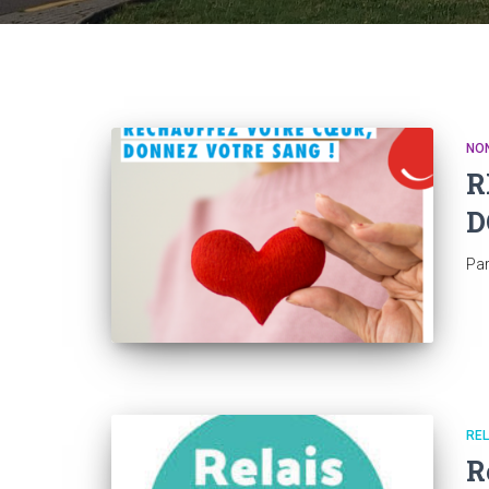
NO
R
D
Pa
REL
R