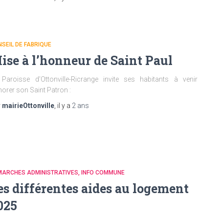
SEIL DE FABRIQUE
ise à l’honneur de Saint Paul
Paroisse d’Ottonville-Ricrange invite ses habitants à venir
orer son Saint Patron :
r
mairieOttonville
, il y a
2 ans
MARCHES ADMINISTRATIVES
INFO COMMUNE
es différentes aides au logement
025