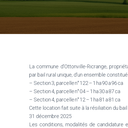
La commune d’Ottonville-Ricrange, propriéta
par bail rural unique, d’un ensemble constitué
– Section 3, parcelle n° 122 – 1 ha 90 a 96 ca
– Section 4, parcelle n° 04 – 1 ha 30 a 87 ca
– Section 4, parcelle n° 12 – 1 ha 81 a 81 ca
Cette location fait suite à la résiliation du b
31 décembre 2025
Les conditions, modalités de candidature 