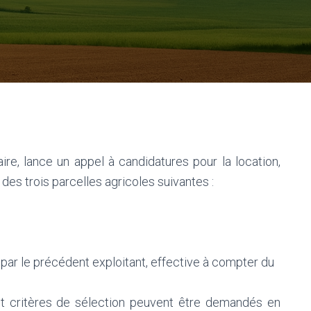
ire, lance un appel à candidatures pour la location,
 des trois parcelles agricoles suivantes :
ail par le précédent exploitant, effective à compter du
et critères de sélection peuvent être demandés en