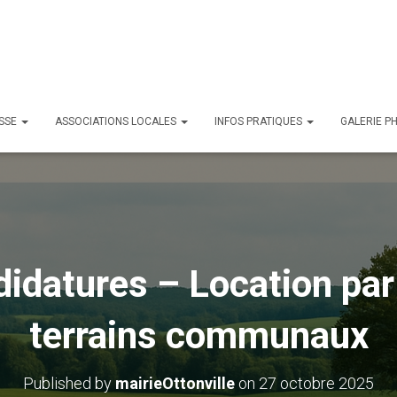
ESSE
ASSOCIATIONS LOCALES
INFOS PRATIQUES
GALERIE P
idatures – Location par 
terrains communaux
Published by
mairieOttonville
on
27 octobre 2025