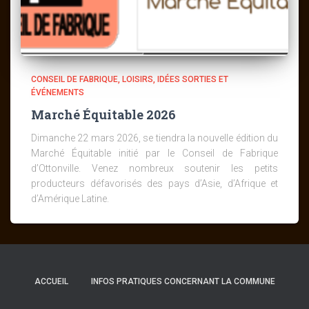
CONSEIL DE FABRIQUE
LOISIRS, IDÉES SORTIES ET
ÉVÉNEMENTS
Marché Équitable 2026
Dimanche 22 mars 2026, se tiendra la nouvelle édition du
Marché Équitable initié par le Conseil de Fabrique
d’Ottonville. Venez nombreux soutenir les petits
producteurs défavorisés des pays d’Asie, d’Afrique et
d’Amérique Latine.
ACCUEIL
INFOS PRATIQUES CONCERNANT LA COMMUNE