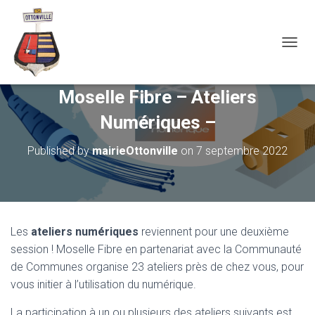
OUVRI
Moselle Fibre – Ateliers
Numériques –
Published by
mairieOttonville
on
7 septembre 2022
Les
ateliers numériques
reviennent pour une deuxième
session ! Moselle Fibre en partenariat avec la Communauté
de Communes organise 23 ateliers près de chez vous, pour
vous initier à l’utilisation du numérique.
La participation à un ou plusieurs des ateliers suivants est