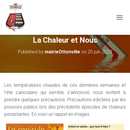
OUVRI
La Chaleur et Nous
Published by
mairieOttonville
on
20 juin 2023
Les températures chaudes de ces dernières semaines et
l’été caniculaire qui semble s’annoncer, nous invitent à
prendre quelques précautions. Précautions édictées par les
pouvoirs publics lors des précédents épisodes de chaleurs
persistantes. En voici un rappel en images :