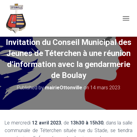
OUVRI
Invitation du Conseil Municipal des
Jeunes de Téterchen à une réunion
d’information avec la gendarmerie
de Boulay
Published by
mairieOttonville
on
14 mars 2023
Le mercredi
12 avril 2023
, de
13h30 à 15h30
, dans la salle
communale de Téterchen située rue du Stade, se tiendra