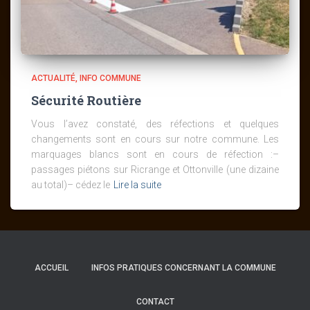
ACTUALITÉ
INFO COMMUNE
Sécurité Routière
Vous l’avez constaté, des réfections et quelques
changements sont en cours sur notre commune. Les
marquages blancs sont en cours de réfection :–
passages piétons sur Ricrange et Ottonville (une dizaine
au total)– cédez le
Lire la suite
ACCUEIL
INFOS PRATIQUES CONCERNANT LA COMMUNE
CONTACT