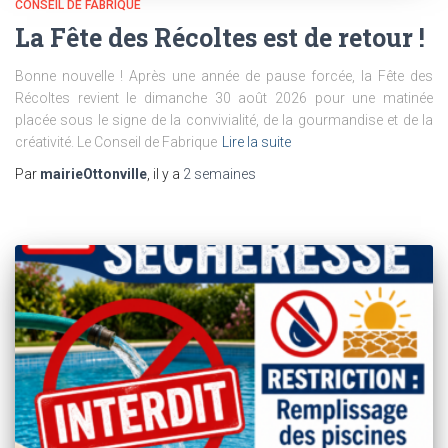
CONSEIL DE FABRIQUE
La Fête des Récoltes est de retour !
Bonne nouvelle ! Après une année de pause forcée, la Fête des
Récoltes revient le dimanche 30 août 2026 pour une matinée
placée sous le signe de la convivialité, de la gourmandise et de la
créativité. Le Conseil de Fabrique
Lire la suite
Par
mairieOttonville
, il y a
2 semaines