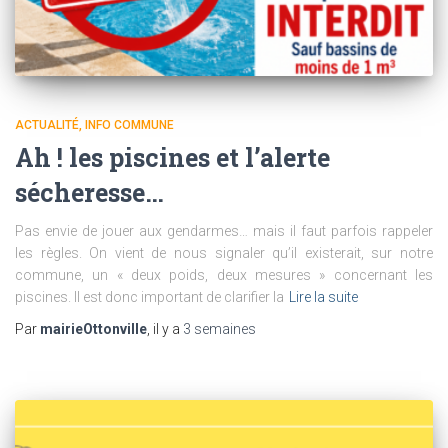
ACTUALITÉ
INFO COMMUNE
Ah ! les piscines et l’alerte
sécheresse…
Pas envie de jouer aux gendarmes… mais il faut parfois rappeler
les règles. On vient de nous signaler qu’il existerait, sur notre
commune, un « deux poids, deux mesures » concernant les
piscines. Il est donc important de clarifier la
Lire la suite
Par
mairieOttonville
, il y a
3 semaines