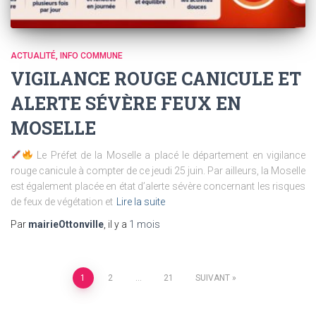
ACTUALITÉ
INFO COMMUNE
VIGILANCE ROUGE CANICULE ET
ALERTE SÉVÈRE FEUX EN
MOSELLE
Le Préfet de la Moselle a placé le département en vigilance
rouge canicule à compter de ce jeudi 25 juin. Par ailleurs, la Moselle
est également placée en état d’alerte sévère concernant les risques
de feux de végétation et
Lire la suite
Par
mairieOttonville
, il y a
1 mois
Pagination
1
2
…
21
SUIVANT
des